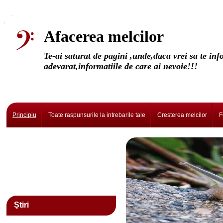
Afacerea melcilor
Te-ai saturat de pagini ,unde,daca vrei sa te in
adevarat,informatiile de care ai nevoie!!!
Principiu
Toate raspunsurile la intrebarile tale
Cresterea melcilor
F
Ştiri