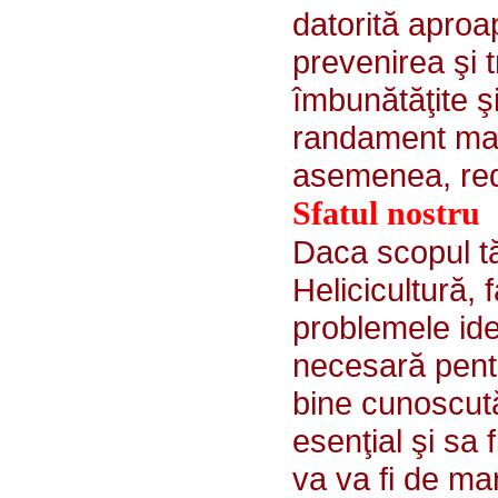
datorită apro
prevenirea şi t
îmbunătăţite ş
randament mai 
asemenea, red
Sfatul nostru
Daca scopul tă
Helicicultură,
problemele iden
necesară pentr
bine cunoscută
esenţial şi sa 
va va fi de mar