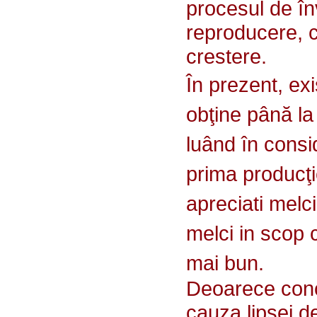
procesul de în
reproducere, c
crestere.
În prezent, ex
obţine până la
luând în consi
prima producţie
apreciati melci
melci in scop c
mai bun.
Deoarece concu
cauza lipsei de