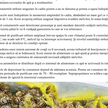
inarea excesului de apă şi a reziduurilor.
ainerele trebuie asigurate în cadru pentru a nu se răsturna şi pentru a uşura îndepărt
acele sunt îndepărtate în momentul amplasării în cadru, rămânând un mare gol ce va 
i de 1 cm. Acest acoperiş trebuie asigurat împotriva evadării melcilor, în urma forţă
 containerele sunt deteriorate pronunţat şi sunt murdare datorită curăţirii melcilor,
izoriu până le va fi curăţaţă garsoniera la care se vor reîntoarce.
emul de purificare trebuie amplasat într-un spaţiu în care climatul poate fi controla
C sau scade sub 6°C, melcul îşi va întrerupe activitatea). Şi nivelul umidităţii trebu
tere să se deruleze în condiţii optime.
luderea unui sistem automat de ceaţă va fi necesară, acesta trebuind să funcţioneze 
raja melcii să se hrănească. Acest sistem de alimentare cu apă ajută şi pentru menţin
tru a asigura cantitatea de umeazeală necesară adăpării melcilor.
na animelelor se distribuie după ce sistemul de alimentare cu apă se activează în ti
ele de depozitare în containere depind de mărimea acestuia. Pentru un container de 2
tru perioada de purificare este de 70 – 90 exemplare. Suprapopularea va scădea capac
bleme de igienă în interiorul containerelor.