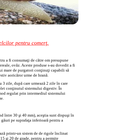
lcilor pentru comerţ.
ntru a fi consumaţi de către om presupune
cereale, ovăz. Aceste produse s-au dovedit a fi
lui mare de purgatori conţinuţi capabili să
stiv aoricăror urme de hrană.
u 3 zile, după care urmează 2 zile în care
et conţinutul sistemului digestiv. În
 mod regulat prin intermediul sistemului
re.
nd între 30 şi 40 mm), aceştia sunt dispuşi în
e găuri pe suprafaţa inferioară pentru a
ază printr-un sistem de de rigole înclinat
 15 şi 20 de grade, pentru a permite