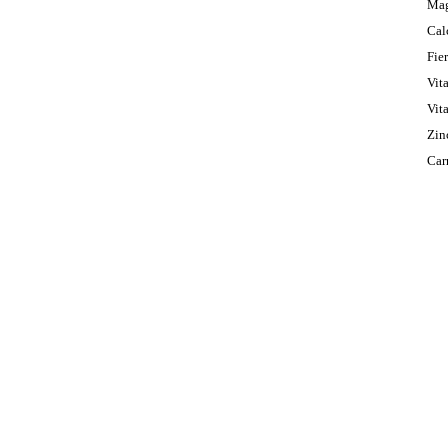
M
C
F
V
V
Zin
Car