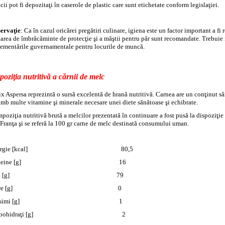
ii pot fi depozitaţi în caserole de plastic care sunt etichetate conform legislaţiei.
ervaţie
: Ca în cazul oricărei pregătiri culinare, igiena este un factor important a fi 
tarea de îmbrăcăminte de protecţie şi a măştii pentru păr sunt recomandate. Trebuie
lementările guvernamentale pentru locurile de muncă.
oziţia nutritivă a cărnii de melc
ix Aspersa reprezintă o sursă excelentă de hrană nutritivă. Carnea are un conţinut să
imb multe vitamine şi minerale necesare unei diete sănătoase şi echibrate.
poziţia nutritivă brută a melcilor prezentată în continuare a fost pusă la dispoziţie
 Franţa şi se referă la 100 gr carne de melc destinată consumului uman.
nergie [kcal] 80,5
roteine [g] 16
Apă [g] 79
Fibre [g] 0
răsimi [g] 1
arbohidraţi [g] 2