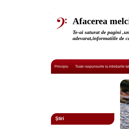
Afacerea melc
Te-ai saturat de pagini ,u
adevarat,informatiile de c
Principiu
Toate raspunsurile la intrebarile ta
Ştiri