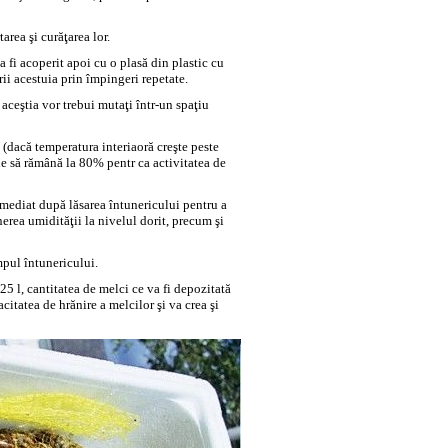
area şi curăţarea lor.
fi acoperit apoi cu o plasă din plastic cu
rii acestuia prin împingeri repetate.
 aceştia vor trebui mutaţi într-un spaţiu
t (dacă temperatura interiaoră creşte peste
ie să rămână la 80% pentr ca activitatea de
imediat după lăsarea întunericului pentru a
erea umidităţii la nivelul dorit, precum şi
mpul întunericului.
5 l, cantitatea de melci ce va fi depozitată
itatea de hrănire a melcilor şi va crea şi