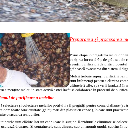
Prepararea şi procesarea me
Prima etapă în pregătirea melcilor pe
curăţirea lor cu tărâţe de grâu sau de 
agenţii purificatori datorită procentu
grăbească evacuarea din sistemul dige
Melcii trebuie supuşi purificării pentr
sunt înfometaţi pentru a elimina compl
ultimele 2 zile, apa va fi furnizată în
ru a menţine melcii în stare activă astfel încât să colaboreze în procesul de purifica
temul de purificare a melcilor
 selectarea şi colectarea melcilor potriviţi a fi pregătiţi pentru comercializare (avâ
ainere foarte bine curăţate (găleţi mari din plastic cu capac ), în care sunt practicat
mite evacuarea rezidurilor.
ainerele sunt clădite într-un cadru care le susţine. Reziduurile eliminate se colecte
e uşurează drenarea. Şi containerele sunt dispuse sub un anumit unghi, cuprins între