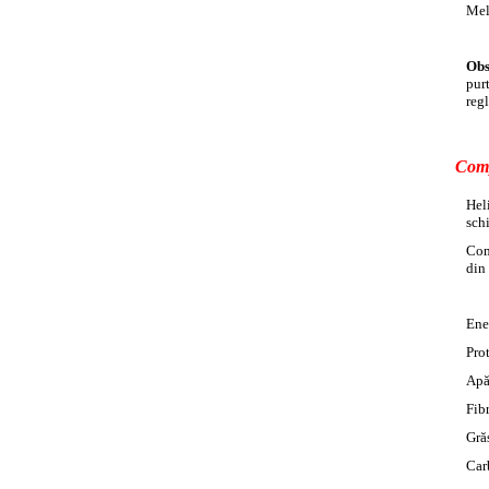
Melc
Obs
pur
reg
Comp
Hel
sch
Com
din
E
P
G
C