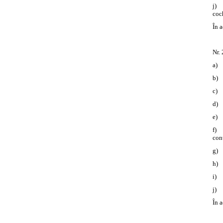
j) 
coch
În 
Nr. 
a) 
b) 
c) 
d) 
e) 
f) 
con
g) 
h) 
i) 
j) 
În 