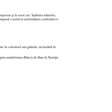
respectat şi în acest caz. Spălarea mâinilor,
 impusă o politică antifumători conformă cu
rac în colesterol sau grăsimi, incluzând în
 prin amabilitatea Băncii de Date în Nutriţie