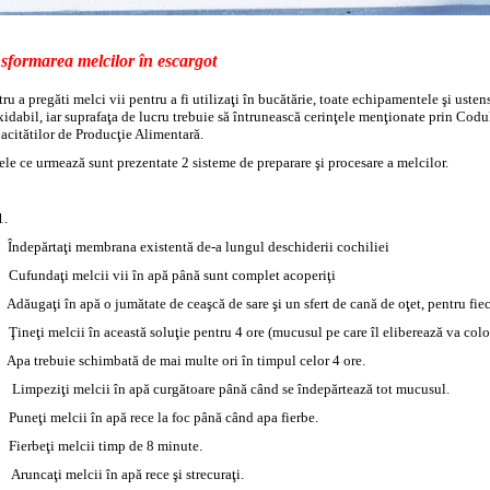
sformarea melcilor în escargot
ru a pregăti melci vii pentru a fi utilizaţi în bucătărie, toate echipamentele şi ustensi
xidabil, iar suprafaţa de lucru trebuie să întrunească cerinţele menţionate prin Cod
acitătilor de Producţie Alimentară.
cele ce urmează sunt prezentate 2 sisteme de preparare şi procesare a melcilor.
1.
Îndepărtaţi membrana existentă de-a lungul deschiderii cochiliei
Cufundaţi melcii vii în apă până sunt complet acoperiţi
Adăugaţi în apă o jumătate de ceaşcă de sare şi un sfert de cană de oţet, pentru fie
Ţineţi melcii în această soluţie pentru 4 ore (mucusul pe care îl eliberează va color
Apa trebuie schimbată de mai multe ori în timpul celor 4 ore.
Limpeziţi melcii în apă curgătoare până când se îndepărtează tot mucusul.
Puneţi melcii în apă rece la foc până când apa fierbe.
Fierbeţi melcii timp de 8 minute.
Aruncaţi melcii în apă rece şi strecuraţi.