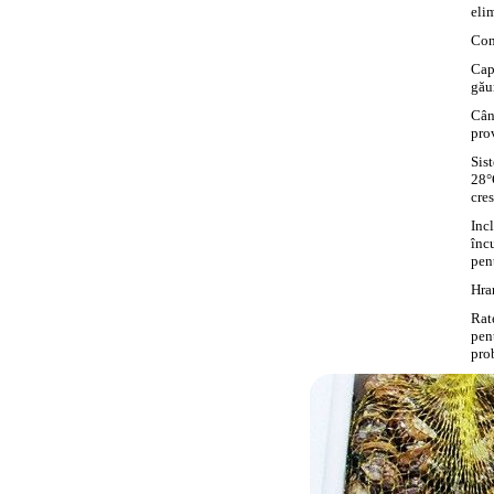
elim
Cont
Cap
găur
Când
prov
Sist
28°
cres
Inc
încu
pen
Hra
Rat
pen
pro