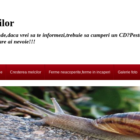
ilor
nde,daca vrei sa te informezi,trebuie sa cumperi un CD?Pest
are ai nevoie!!!
le
Cresterea melcilor
Ferme neacoperite,ferme in incaperi
Galerie foto