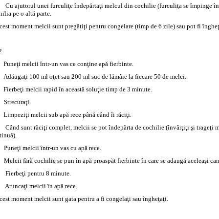
Cu ajutorul unei furculiţe îndepărtaţi melcul din cochilie (furculiţa se împinge înă
ilia pe o altă parte.
acest moment melcii sunt pregătiţi pentru congelare (timp de 6 zile) sau pot fi îngheţ
2
Puneţi melcii într-un vas ce conţine apă fierbinte.
Adăugaţi 100 ml oţet sau 200 ml suc de lămâie la fiecare 50 de melci.
Fierbeţi melcii rapid în această soluţie timp de 3 minute.
Strecuraţi.
Limpeziţi melcii sub apă rece până când îi răciţi.
Când sunt răciţi complet, melcii se pot îndepărta de cochilie (învârţiţi şi trageţi m
tinuă).
Puneţi melcii într-un vas cu apă rece.
Melcii fără cochilie se pun în apă proaspăt fierbinte în care se adaugă aceleaşi cant
Fierbeţi pentru 8 minute.
Aruncaţi melcii în apă rece.
acest moment melcii sunt gata pentru a fi congelaţi sau îngheţaţi.