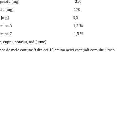
agneziu [mg] 250
alciu [mg] 170
ier [mg] 3,5
itamina A 1,5 %
itamina C 1,5 %
c, cupru, potasiu, iod [urme]
nea de melc conţine 9 din cei 10 amino acizi esenţiali corpului uman.