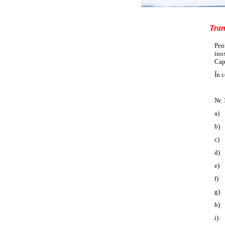
Tran
Pent
ino
Cap
În 
Nr. 
a) 
b) 
c) 
d) 
e) 
f) 
g) 
h) 
i) 