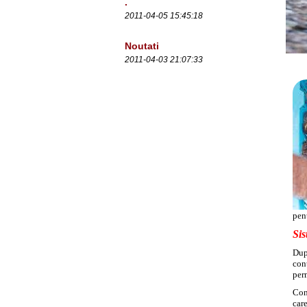
.
2011-04-05 15:45:18
Noutati
2011-04-03 21:07:33
pent
Sis
După
cont
per
Cont
car