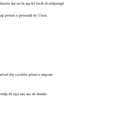
untru dar nu în aşa fel încât să străpungă
aţi pentru o perioadă de 3 luni.
elcul din cochilie printr-o mişcare
ităţi de oţet sau suc de lămâie.